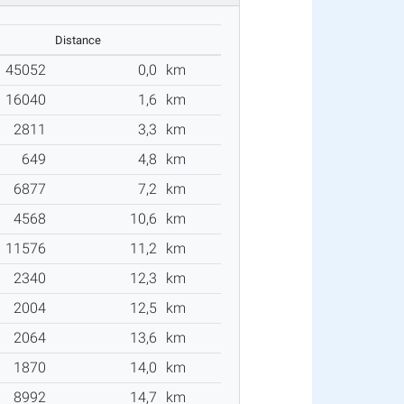
Distance
45052
0,0
km
16040
1,6
km
2811
3,3
km
649
4,8
km
6877
7,2
km
4568
10,6
km
11576
11,2
km
2340
12,3
km
2004
12,5
km
2064
13,6
km
1870
14,0
km
8992
14,7
km