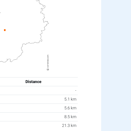
Distance
-
5.1 km
5.6 km
8.5 km
21.3 km