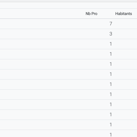
Nb Pro
Habitants
7
3
1
1
1
1
1
1
1
1
1
1