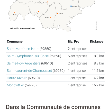
Commune
Nb. Pro
Distance
Saint-Martin-en-Haut
(69850)
2 entreprises
-
Saint-Symphorien-sur-Coise
(69590)
6 entreprises
8.3 km
Sainte-Foy-l'Argentière
(69610)
2 entreprises
8.8 km
Saint-Laurent-de-Chamousset
(69930)
1 entreprise
11.6 km
Haute-Rivoire
(69610)
1 entreprise
14.2 km
Montrottier
(69770)
1 entreprise
16.2 km
Dans la Communauté de communes