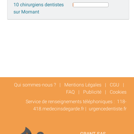
10 chirurgiens dentistes
sur Mornant
Qui sommes-nous ?
|
Mentions Légales
|
CGU
|
FAQ
|
Publicité
|
Cookies
Service de renseignements téléphoniques :
118-
418.medecinsdegarde.fr
|
urgencedentiste.fr
GRANT SAS