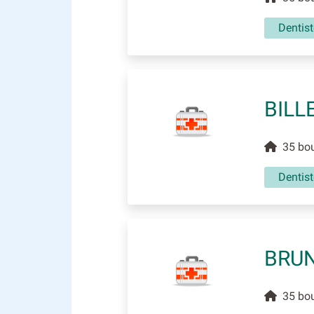
Dentist
BILL
35 boul
Dentist
BRUN
35 boul