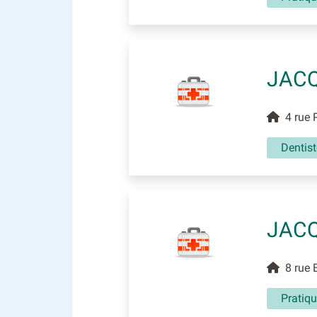
JACQ
4 rue P
Dentist
JACQ
8 rue B
Pratiqu