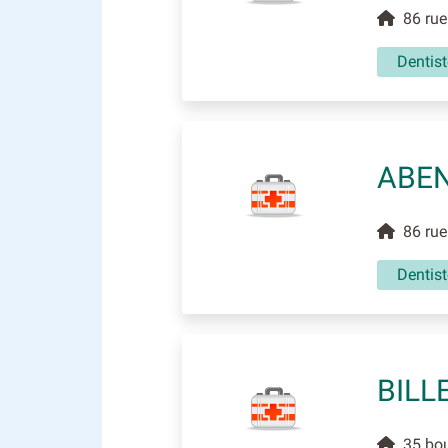
86 rue 
Dentist
ABEN
86 rue 
Dentist
BILL
35 boul