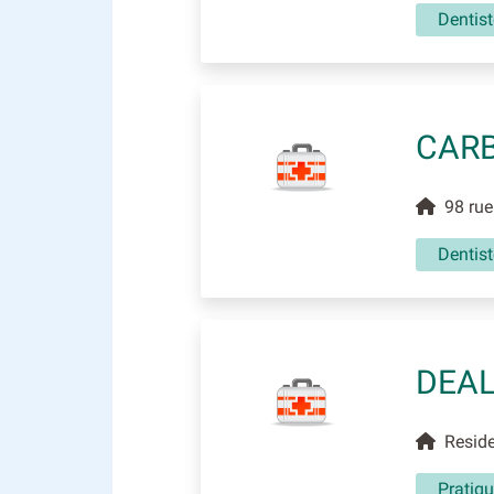
Dentist
CAR
98 rue 
Dentist
DEAL
Residen
Pratiqu