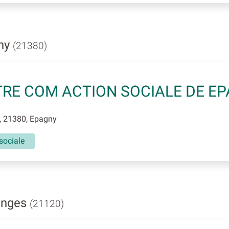
gny
(21380)
RE COM ACTION SOCIALE DE E
, 21380, Epagny
sociale
anges
(21120)