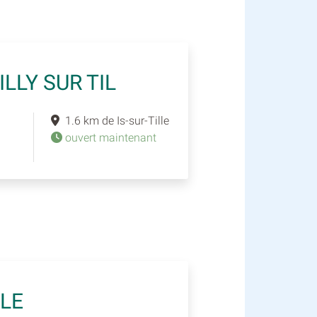
LLY SUR TIL
1.6 km de Is-sur-Tille
ouvert maintenant
LE