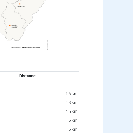
Distance
-
1.6 km
4.3 km
4.5 km
6 km
6 km