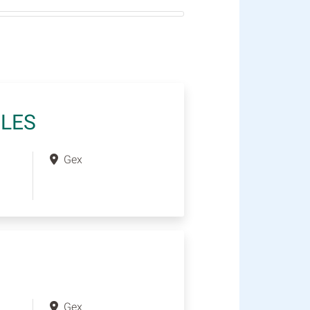
ULES
Gex
Gex