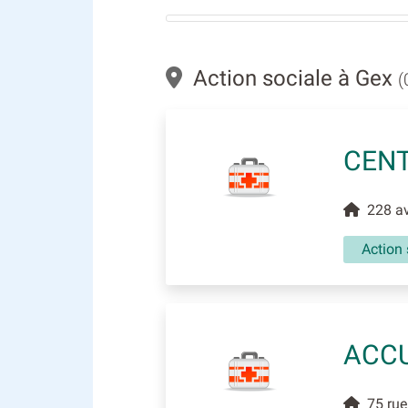
Action sociale à Gex
(
CENT
228 av
Action 
ACCU
75 rue 