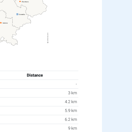
Distance
-
3 km
4.2 km
5.9 km
6.2 km
9 km