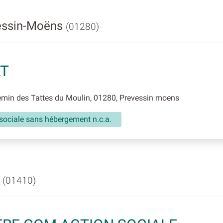
vessin-Moëns
(01280)
AT
min des Tattes du Moulin, 01280, Prevessin moens
sociale sans hébergement n.c.a.
x
(01410)