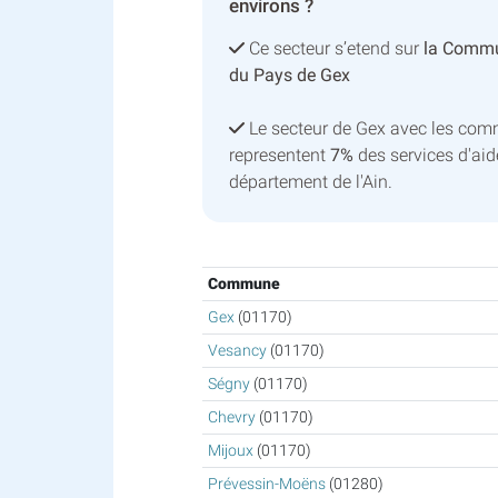
environs ?
Ce secteur s’etend sur
la Commu
du Pays de Gex
Le secteur de Gex avec les com
representent
7%
des services d'aid
département de l'Ain.
Commune
Gex
(01170)
Vesancy
(01170)
Ségny
(01170)
Chevry
(01170)
Mijoux
(01170)
Prévessin-Moëns
(01280)