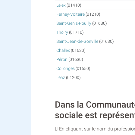
Lélex
(01410)
Ferney-Voltaire
(01210)
Saint-Genis-Pouilly
(01630)
Thoiry
(01710)
Saint-Jean-de-Gonville
(01630)
Challex
(01630)
Péron
(01630)
Collonges
(01550)
Léaz
(01200)
Dans la Communauté 
sociale est représen
En cliquant sur le nom du profession