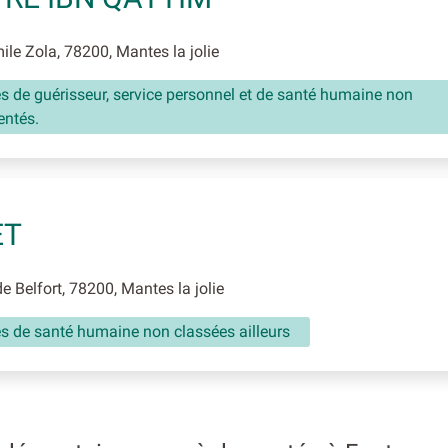
le Zola, 78200, Mantes la jolie
és de guérisseur, service personnel et de santé humaine non
entés.
ET
e Belfort, 78200, Mantes la jolie
és de santé humaine non classées ailleurs