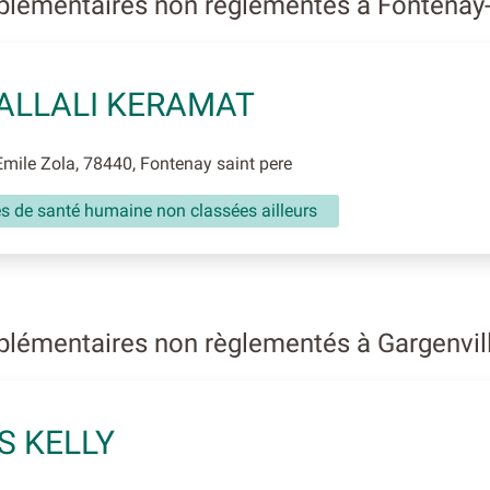
plémentaires non règlementés à Fontenay
ALLALI KERAMAT
mile Zola, 78440, Fontenay saint pere
és de santé humaine non classées ailleurs
plémentaires non règlementés à Gargenvil
S KELLY