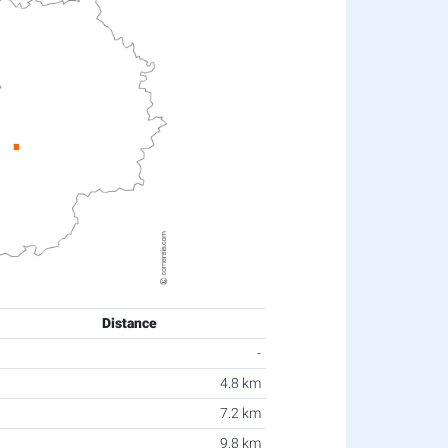
Distance
-
4.8 km
7.2 km
9.8 km