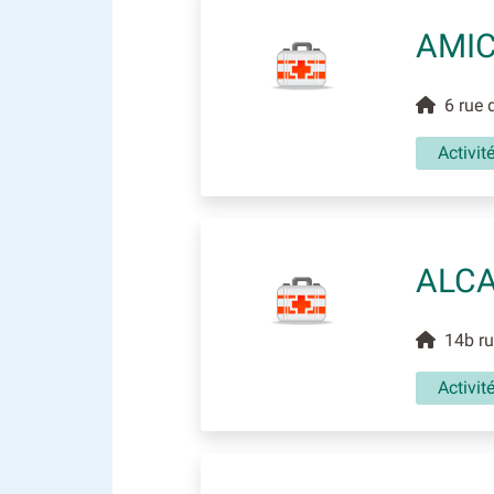
AMIC
6 rue d
Activit
ALCA
14b rue
Activit