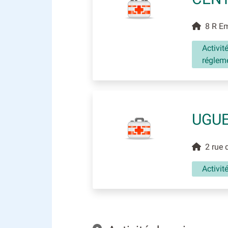
8 R Emi
Activit
réglem
UGU
2 rue d
Activit