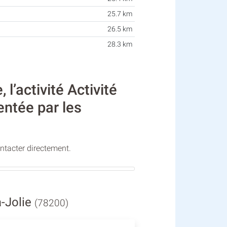
25.7 km
26.5 km
28.3 km
’activité Activité
ntée par les
ontacter directement.
-Jolie
(78200)