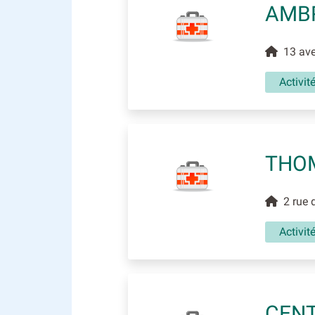
AMBR
13 aven
Activit
THOM
2 rue d
Activit
CENT