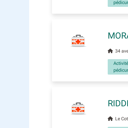
pédicu
MORA
34 aven
Activit
pédicu
RIDD
Le Cote