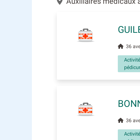
Auxiliaires médicaux à
GUIL
36 aven
Activit
pédicu
BON
36 aven
Activit