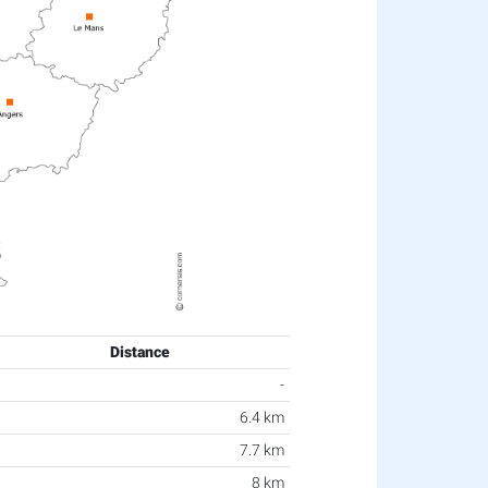
Distance
-
6.4 km
7.7 km
8 km