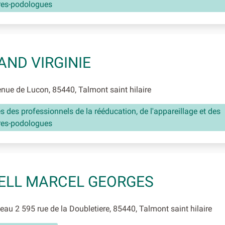
res-podologues
ND VIRGINIE
ue de Lucon, 85440, Talmont saint hilaire
és des professionnels de la rééducation, de l'appareillage et des
res-podologues
ELL MARCEL GEORGES
au 2 595 rue de la Doubletiere, 85440, Talmont saint hilaire