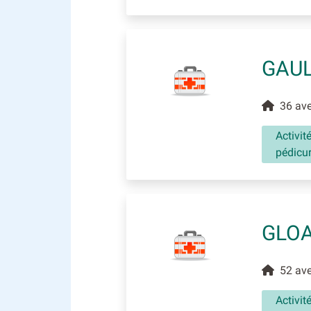
GAUL
36 aven
Activit
pédicu
GLOA
52 aven
Activit