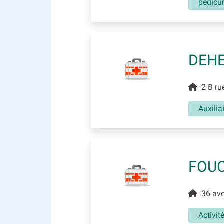
pédicu
DEHE
2 B rue
Auxili
FOUC
36 aven
Activit