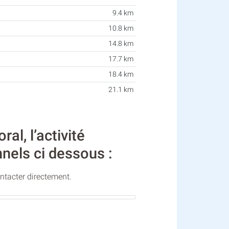
9.4 km
10.8 km
14.8 km
17.7 km
18.4 km
21.1 km
l, l’activité
nels ci dessous :
ontacter directement.