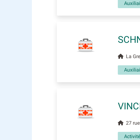
Auxili
SCHN
La Gren
Auxili
VINC
27 rue 
Activit