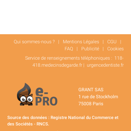
Qui sommes-nous ?
|
Mentions Légales
|
CGU
|
FAQ
|
Publicité
|
Cookies
Service de renseignements téléphoniques :
118-
418.medecinsdegarde.fr
|
urgencedentiste.fr
GRANT SAS
1 rue de Stockholm
75008 Paris
Source des données : Registre National du Commerce et
des Sociétés - RNCS.