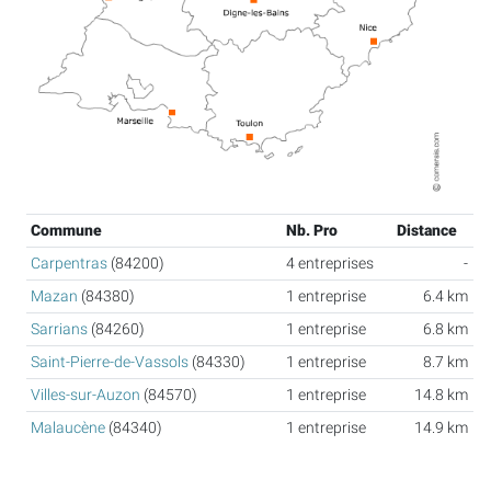
Commune
Nb. Pro
Distance
Carpentras
(84200)
4 entreprises
-
Mazan
(84380)
1 entreprise
6.4 km
Sarrians
(84260)
1 entreprise
6.8 km
Saint-Pierre-de-Vassols
(84330)
1 entreprise
8.7 km
Villes-sur-Auzon
(84570)
1 entreprise
14.8 km
Malaucène
(84340)
1 entreprise
14.9 km