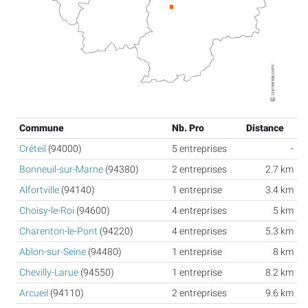
Commune
Nb. Pro
Distance
Créteil
(94000)
5 entreprises
-
Bonneuil-sur-Marne
(94380)
2 entreprises
2.7 km
Alfortville
(94140)
1 entreprise
3.4 km
Choisy-le-Roi
(94600)
4 entreprises
5 km
Charenton-le-Pont
(94220)
4 entreprises
5.3 km
Ablon-sur-Seine
(94480)
1 entreprise
8 km
Chevilly-Larue
(94550)
1 entreprise
8.2 km
Arcueil
(94110)
2 entreprises
9.6 km