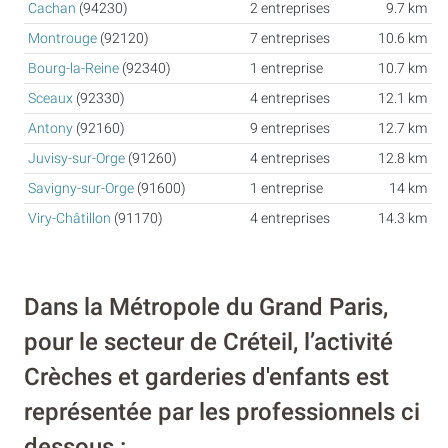
Cachan
(94230)
2 entreprises
9.7 km
Montrouge
(92120)
7 entreprises
10.6 km
Bourg-la-Reine
(92340)
1 entreprise
10.7 km
Sceaux
(92330)
4 entreprises
12.1 km
Antony
(92160)
9 entreprises
12.7 km
Juvisy-sur-Orge
(91260)
4 entreprises
12.8 km
Savigny-sur-Orge
(91600)
1 entreprise
14 km
Viry-Châtillon
(91170)
4 entreprises
14.3 km
Dans la Métropole du Grand Paris,
pour le secteur de Créteil, l’activité
Crèches et garderies d'enfants est
représentée par les professionnels ci
dessous :