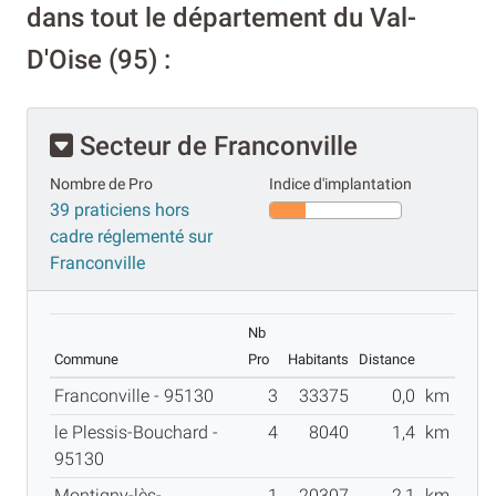
dans tout le département du Val-
D'Oise (95) :
Secteur de Franconville
Nombre de Pro
Indice d'implantation
39 praticiens hors
cadre réglementé sur
Franconville
Nb
Commune
Pro
Habitants
Distance
Franconville - 95130
3
33375
0,0
km
le Plessis-Bouchard -
4
8040
1,4
km
95130
Montigny-lès-
1
20307
2,1
km