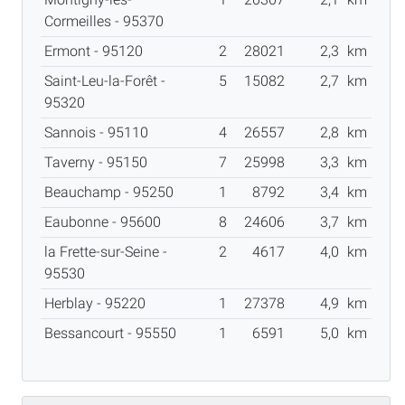
Cormeilles - 95370
Ermont - 95120
2
28021
2,3
km
Saint-Leu-la-Forêt -
5
15082
2,7
km
95320
Sannois - 95110
4
26557
2,8
km
Taverny - 95150
7
25998
3,3
km
Beauchamp - 95250
1
8792
3,4
km
Eaubonne - 95600
8
24606
3,7
km
la Frette-sur-Seine -
2
4617
4,0
km
95530
Herblay - 95220
1
27378
4,9
km
Bessancourt - 95550
1
6591
5,0
km