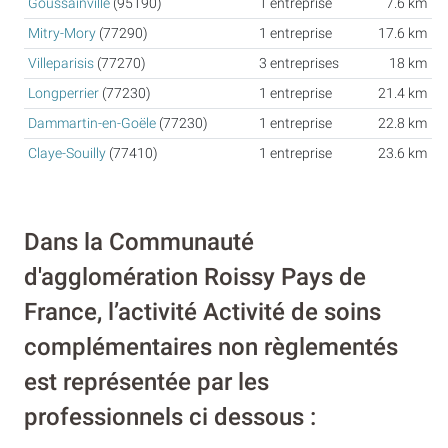
Goussainville
(95190)
1 entreprise
7.6 km
Mitry-Mory
(77290)
1 entreprise
17.6 km
Villeparisis
(77270)
3 entreprises
18 km
Longperrier
(77230)
1 entreprise
21.4 km
Dammartin-en-Goële
(77230)
1 entreprise
22.8 km
Claye-Souilly
(77410)
1 entreprise
23.6 km
Dans la Communauté
d'agglomération Roissy Pays de
France, l’activité Activité de soins
complémentaires non règlementés
est représentée par les
professionnels ci dessous :