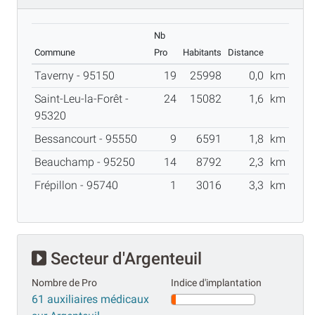
Nb
Commune
Pro
Habitants
Distance
Taverny - 95150
19
25998
0,0
km
Saint-Leu-la-Forêt -
24
15082
1,6
km
95320
Bessancourt - 95550
9
6591
1,8
km
Beauchamp - 95250
14
8792
2,3
km
Frépillon - 95740
1
3016
3,3
km
Secteur d'Argenteuil
Nombre de Pro
Indice d'implantation
61 auxiliaires médicaux