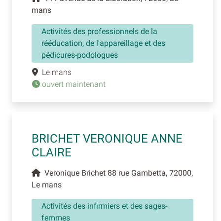
mans
Activités des professionnels de la
rééducation, de l'appareillage et des
pédicures-podologues
Le mans
ouvert maintenant
BRICHET VERONIQUE ANNE
CLAIRE
Veronique Brichet 88 rue Gambetta, 72000,
Le mans
Activités des infirmiers et des sages-
femmes