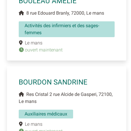
BOULEAU AMELIE
8 rue Edouard Branly, 72000, Le mans
Activités des infirmiers et des sages-
femmes
Le mans
ouvert maintenant
BOURDON SANDRINE
Res Cristal 2 rue Alcide de Gasperi, 72100,
Le mans
Auxiliaires médicaux
Le mans