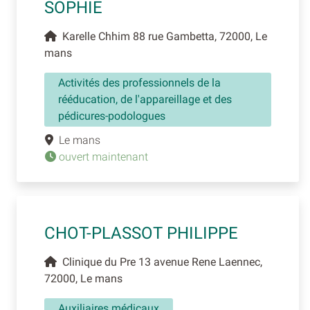
SOPHIE
Karelle Chhim 88 rue Gambetta, 72000, Le
mans
Activités des professionnels de la
rééducation, de l'appareillage et des
pédicures-podologues
Le mans
ouvert maintenant
CHOT-PLASSOT PHILIPPE
Clinique du Pre 13 avenue Rene Laennec,
72000, Le mans
Auxiliaires médicaux