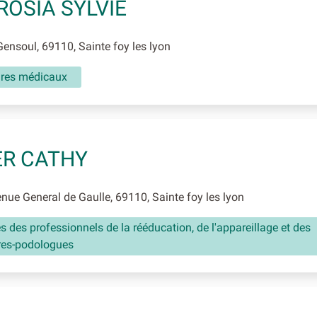
OSIA SYLVIE
ensoul, 69110, Sainte foy les lyon
aires médicaux
R CATHY
ue General de Gaulle, 69110, Sainte foy les lyon
és des professionnels de la rééducation, de l'appareillage et des
res-podologues