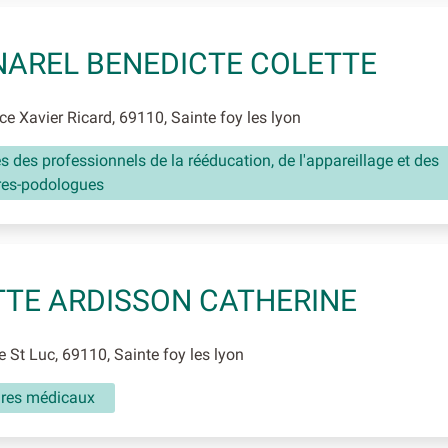
AREL BENEDICTE COLETTE
e Xavier Ricard, 69110, Sainte foy les lyon
és des professionnels de la rééducation, de l'appareillage et des
res-podologues
TE ARDISSON CATHERINE
 St Luc, 69110, Sainte foy les lyon
aires médicaux