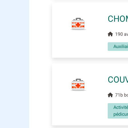
CHOM
190 ave
Auxili
COUV
71b bou
Activit
pédicu