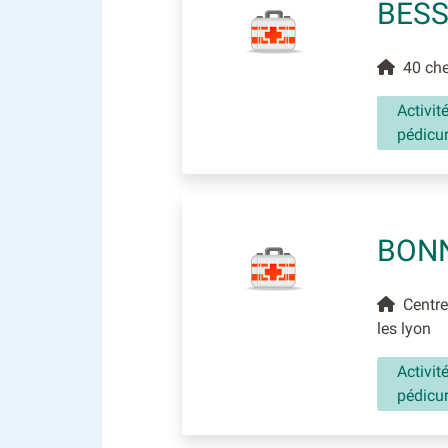
BESS
40 chem
Activit
pédicu
BONN
Centre 
les lyon
Activit
pédicu