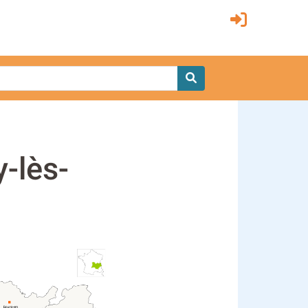
-lès-