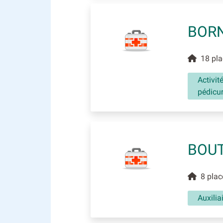
BORN
18 plac
Activit
pédicu
BOUT
8 place
Auxili