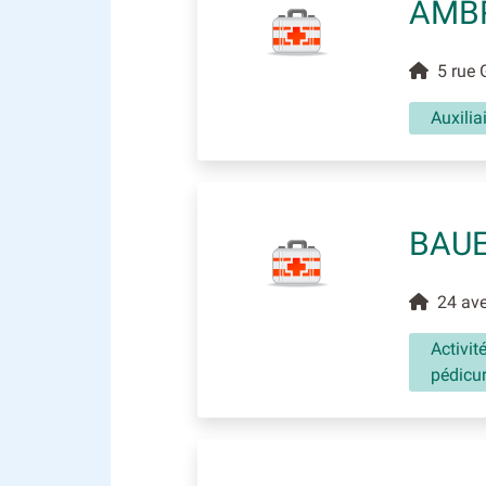
AMBR
5 rue G
Auxili
BAUE
24 aven
Activit
pédicu