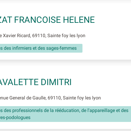
AT FRANCOISE HELENE
 Xavier Ricard, 69110, Sainte foy les lyon
és des infirmiers et des sages-femmes
AVALETTE DIMITRI
ue General de Gaulle, 69110, Sainte foy les lyon
és des professionnels de la rééducation, de l'appareillage et des
res-podologues