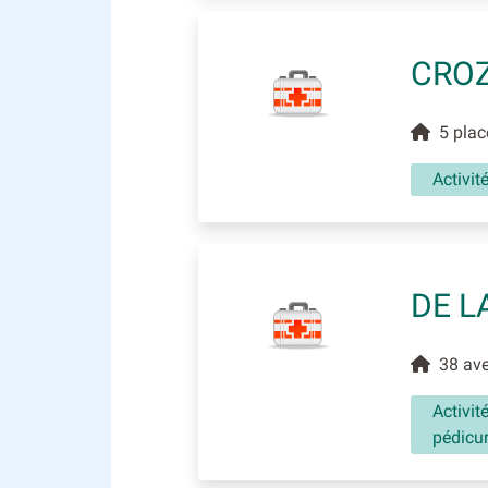
CROZ
5 place
Activit
DE L
38 aven
Activit
pédicu