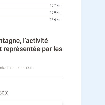
15.7 km
15.9 km
17.6 km
gne, l’activité
 représentée par les
ontacter directement.
300)