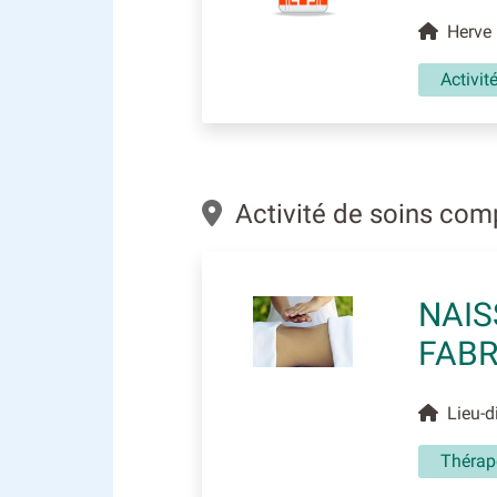
Herve 
Activit
Activité de soins com
NAIS
FAB
Lieu-di
Thérap