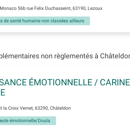
Monaco 56b rue Felix Duchasseint, 63190, Lezoux
és de santé humaine non classées ailleurs
plémentaires non règlementés à Châteld
SANCE ÉMOTIONNELLE / CARINE
RE
t la Croix Vernet, 63290, Châteldon
eute émotionnelle/Doula