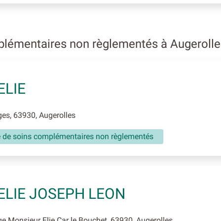
plémentaires non règlementés à Augeroll
ELIE
es, 63930, Augerolles
té de soins complémentaires non règlementés
ELIE JOSEPH LEON
e Monsieur Elie Car le Bouchet, 63930, Augerolles