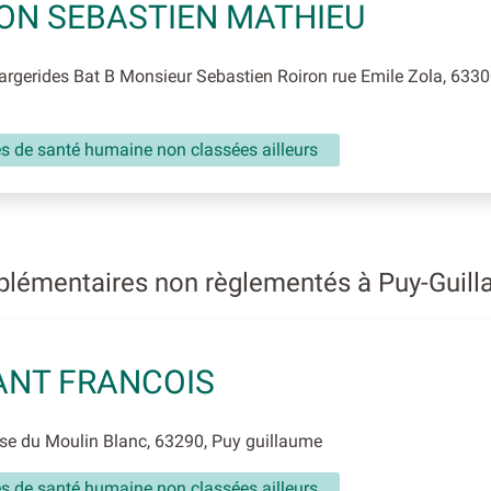
ON SEBASTIEN MATHIEU
gerides Bat B Monsieur Sebastien Roiron rue Emile Zola, 6330
és de santé humaine non classées ailleurs
plémentaires non règlementés à Puy-Guil
ANT FRANCOIS
e du Moulin Blanc, 63290, Puy guillaume
és de santé humaine non classées ailleurs