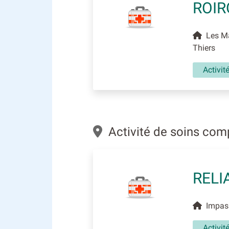
ROIR
Les Mar
Thiers
Activit
Activité de soins com
RELI
Impass
Activit