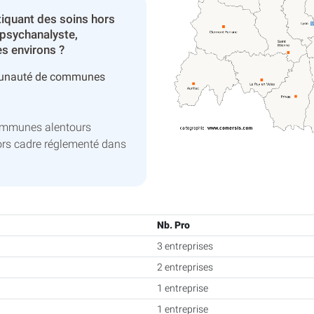
tiquant des soins hors
 psychanalyste,
es environs ?
unauté de communes
communes alentours
ors cadre réglementé dans
Nb. Pro
3 entreprises
2 entreprises
1 entreprise
1 entreprise