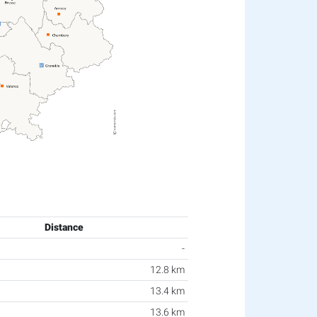
Distance
-
12.8 km
13.4 km
13.6 km