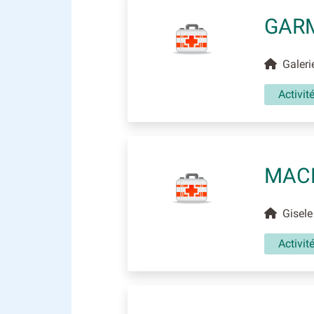
GARM
Galerie
Activi
MACH
Gisele 
Activit