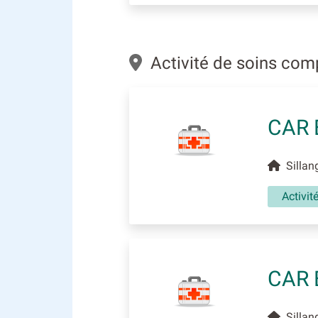
Activité de soins com
CAR 
Sillang
Activi
CAR 
Sillang