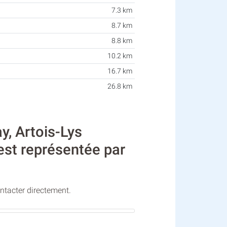
7.3 km
8.7 km
8.8 km
10.2 km
16.7 km
26.8 km
, Artois-Lys
 est représentée par
ontacter directement.