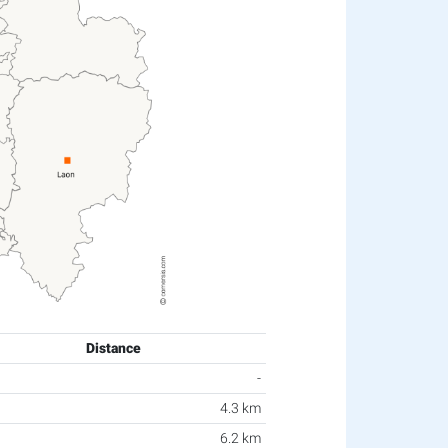
Distance
-
4.3 km
6.2 km