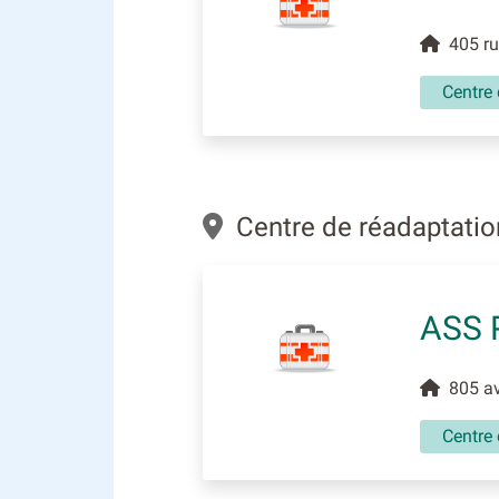
405 rue
Centre 
Centre de réadaptation 
ASS 
805 av
Centre 