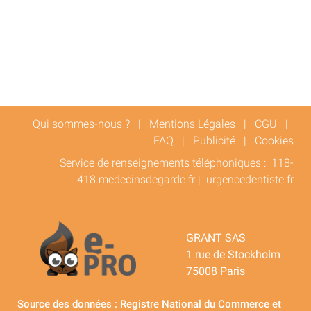
Qui sommes-nous ?
|
Mentions Légales
|
CGU
|
FAQ
|
Publicité
|
Cookies
Service de renseignements téléphoniques :
118-
418.medecinsdegarde.fr
|
urgencedentiste.fr
GRANT SAS
1 rue de Stockholm
75008 Paris
Source des données : Registre National du Commerce et