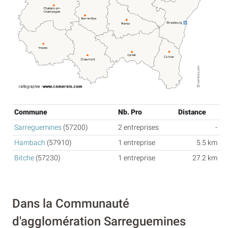
Commune
Nb. Pro
Distance
Sarreguemines
(57200)
2 entreprises
-
Hambach
(57910)
1 entreprise
5.5 km
Bitche
(57230)
1 entreprise
27.2 km
Dans la Communauté
d'agglomération Sarreguemines