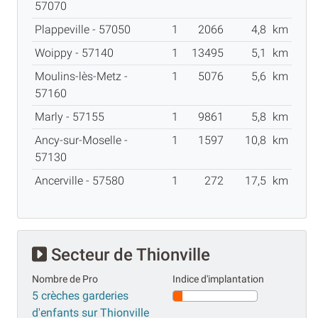
57070
Plappeville - 57050
1
2066
4,8
km
Woippy - 57140
1
13495
5,1
km
Moulins-lès-Metz -
1
5076
5,6
km
57160
Marly - 57155
1
9861
5,8
km
Ancy-sur-Moselle -
1
1597
10,8
km
57130
Ancerville - 57580
1
272
17,5
km
Secteur de Thionville
Nombre de Pro
Indice d'implantation
5 crèches garderies
d'enfants sur Thionville