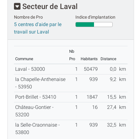
Secteur de Laval
Nombre de Pro
Indice d'implantation
5 centres d'aide par le
travail sur Laval
Nb
Commune
Pro
Habitants
Distance
Laval - 53000
1
50479
0,0
km
la Chapelle-Anthenaise
1
939
9,2
km
- 53950
Port-Brillet - 53410
1
1847
15,5
km
Château-Gontier -
1
16
27,4
km
53200
la Selle-Craonnaise -
1
939
32,5
km
53800