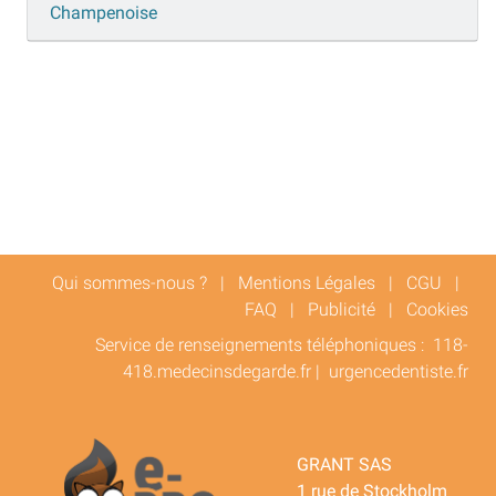
Champenoise
Qui sommes-nous ?
|
Mentions Légales
|
CGU
|
FAQ
|
Publicité
|
Cookies
Service de renseignements téléphoniques :
118-
418.medecinsdegarde.fr
|
urgencedentiste.fr
GRANT SAS
1 rue de Stockholm