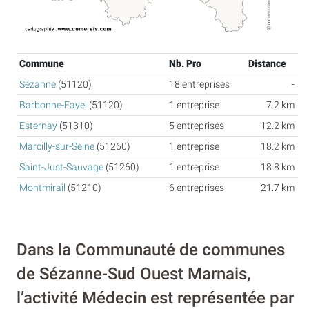
Commune
Nb. Pro
Distance
Sézanne
(51120)
18 entreprises
-
Barbonne-Fayel
(51120)
1 entreprise
7.2 km
Esternay
(51310)
5 entreprises
12.2 km
Marcilly-sur-Seine
(51260)
1 entreprise
18.2 km
Saint-Just-Sauvage
(51260)
1 entreprise
18.8 km
Montmirail
(51210)
6 entreprises
21.7 km
Dans la Communauté de communes
de Sézanne-Sud Ouest Marnais,
l’activité Médecin est représentée par