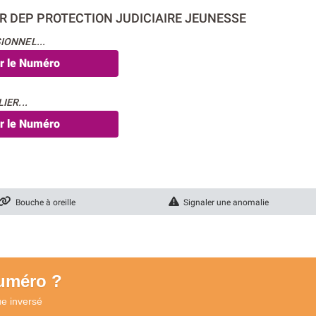
IR DEP PROTECTION JUDICIAIRE JEUNESSE
IONNEL...
er le Numéro
IER...
er le Numéro
Bouche à oreille
Signaler une anomalie
numéro ?
ue
inversé