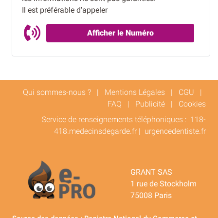
Il est préférable d'appeler
Afficher le Numéro
Qui sommes-nous ?
|
Mentions Légales
|
CGU
|
FAQ
|
Publicité
|
Cookies
Service de renseignements téléphoniques :
118-
418.medecinsdegarde.fr
|
urgencedentiste.fr
GRANT SAS
1 rue de Stockholm
75008 Paris