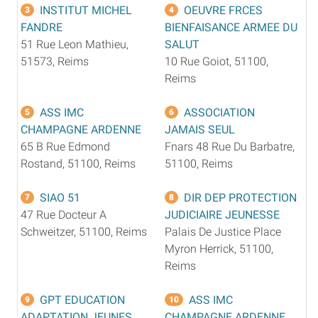
INSTITUT MICHEL
OEUVRE FRCES
3
4
FANDRE
BIENFAISANCE ARMEE DU
51 Rue Leon Mathieu,
SALUT
51573, Reims
10 Rue Goiot, 51100,
Reims
ASS IMC
ASSOCIATION
5
6
CHAMPAGNE ARDENNE
JAMAIS SEUL
65 B Rue Edmond
Fnars 48 Rue Du Barbatre,
Rostand, 51100, Reims
51100, Reims
SIAO 51
DIR DEP PROTECTION
7
8
47 Rue Docteur A
JUDICIAIRE JEUNESSE
Schweitzer, 51100, Reims
Palais De Justice Place
Myron Herrick, 51100,
Reims
GPT EDUCATION
ASS IMC
9
10
ADAPTATION JEUNES
CHAMPAGNE ARDENNE