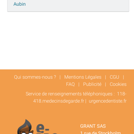
Aubin
Qui sommes-nous ?
|
Mentions Légales
|
CGU
|
FAQ
|
Publicité
|
Cookies
Service de renseignements téléphoniques :
118-
418.medecinsdegarde.fr
|
urgencedentiste.fr
GRANT SAS
1 rue de Stockholm