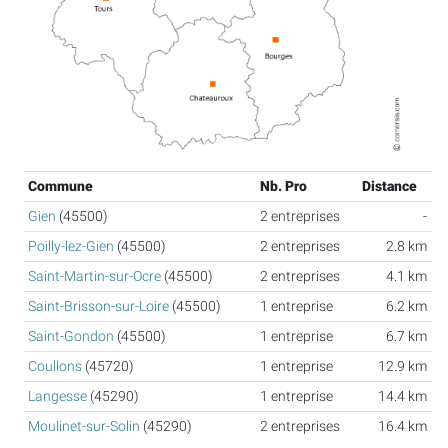
Commune
Nb. Pro
Distance
Gien
(45500)
2 entreprises
-
Poilly-lez-Gien
(45500)
2 entreprises
2.8 km
Saint-Martin-sur-Ocre
(45500)
2 entreprises
4.1 km
Saint-Brisson-sur-Loire
(45500)
1 entreprise
6.2 km
Saint-Gondon
(45500)
1 entreprise
6.7 km
Coullons
(45720)
1 entreprise
12.9 km
Langesse
(45290)
1 entreprise
14.4 km
Moulinet-sur-Solin
(45290)
2 entreprises
16.4 km