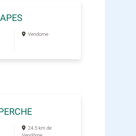
CAPES
Vendome
 PERCHE
24.5 km de
Vendôme