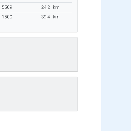
5509
24,2
km
1500
39,4
km