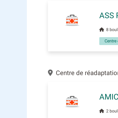
ASS 
8 boule
Centre 
Centre de réadaptation
AMIC
2 boul