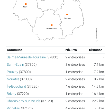
Commune
Nb. Pro
Distance
Sainte-Maure-de-Touraine
(37800)
9 entreprises
-
Saint-Épain
(37800)
3 entreprises
7.1 km
Pouzay
(37800)
1 entreprise
7.2 km
Nouâtre
(37800)
2 entreprises
8.7 km
Île-Bouchard
(37220)
4 entreprises
14.9 km
Brizay
(37220)
1 entreprise
16.4 km
Champigny-sur-Veude
(37120)
2 entreprises
22.9 km
Richelieu
(37120)
4 entreprises
25 km