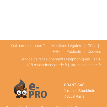
Qui sommes-nous ?
|
Mentions Légales
|
CGU
|
FAQ
|
Publicité
|
Cookies
Service de renseignements téléphoniques :
118-
418.medecinsdegarde.fr
|
urgencedentiste.fr
GRANT SAS
1 rue de Stockholm
75008 Paris