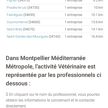
Pignan
(34570)
1 entreprise
9.2 km
Prades-le-Lez
(34730)
1 entreprise
10 km
Fabrègues
(34690)
1 entreprise
10.1 km
Cournonterral
(34660)
1 entreprise
13.6 km
Saint-Brès
(34670)
1 entreprise
14.1 km
Saint-Geniès-des-Mourgues
(34160)
1 entreprise
16.4 km
Dans Montpellier Méditerranée
Métropole, l’activité Vétérinaire est
représentée par les professionnels ci
dessous :
En cliquant sur le nom du professionnel, vous pourrez
obtenir les informations le concernant et le contacter
directement.