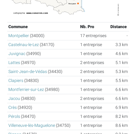
Commune
Nb. Pro
Distance
Montpellier
(34000)
17 entreprises
-
Castelnau-le-Lez
(34170)
1 entreprise
3.3 km
Juvignac
(34990)
1 entreprise
4.6 km
Lattes
(34970)
2 entreprises
5.1 km
Saint-Jean-de-Védas
(34430)
2 entreprises
5.3 km
Clapiers
(34830)
1 entreprise
5.5 km
Montferrier-sur-Lez
(34980)
1 entreprise
6.6 km
Jacou
(34830)
2 entreprises
6.6 km
Crès
(34920)
1 entreprise
6.9 km
Pérols
(34470)
1 entreprise
8.2 km
Villeneuve-lès-Maguelone
(34750)
1 entreprise
8.6 km