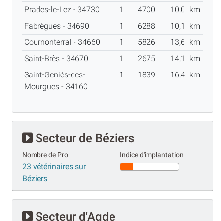
Prades-le-Lez - 34730
1
4700
10,0
km
Fabrègues - 34690
1
6288
10,1
km
Cournonterral - 34660
1
5826
13,6
km
Saint-Brès - 34670
1
2675
14,1
km
Saint-Geniès-des-
1
1839
16,4
km
Mourgues - 34160
Secteur de Béziers
Nombre de Pro
Indice d'implantation
23 vétérinaires sur
Béziers
Secteur d'Agde