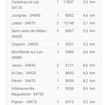
Castelnau-le-Lez -
1
17837
3,3
km
34170
Juvignac - 34990
1
8062
4,6
km
Lattes - 34970
2
15748
5,1
km
Saint-Jean-de-Védas -
2
8567
5,3
km
34430
Clapiers - 34830
1
5331
5,5
km
Montferrier-sur-Lez -
1
3489
6,6
km
34980
Jacou - 34830
2
6121
6,6
km
le Crès - 34920
1
8693
6,9
km
Pérols - 34470
1
8939
8,2
km
Villeneuve-lès-
1
9506
8,6
km
Maguelone - 34750
Pignan - 34570
1
6512
9,2
km