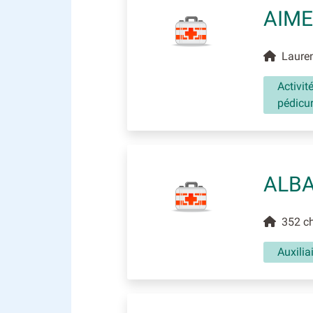
AIME
Laurenc
Activit
pédicu
ALBA
352 che
Auxili