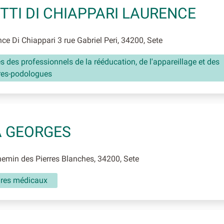
TTI DI CHIAPPARI LAURENCE
e Di Chiappari 3 rue Gabriel Peri, 34200, Sete
és des professionnels de la rééducation, de l'appareillage et des
res-podologues
 GEORGES
min des Pierres Blanches, 34200, Sete
aires médicaux