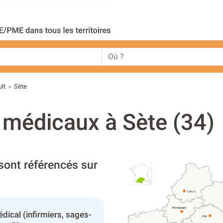
lt
Sète
>
s médicaux à Sète (34)
sont référencés sur
dical (infirmiers, sages-