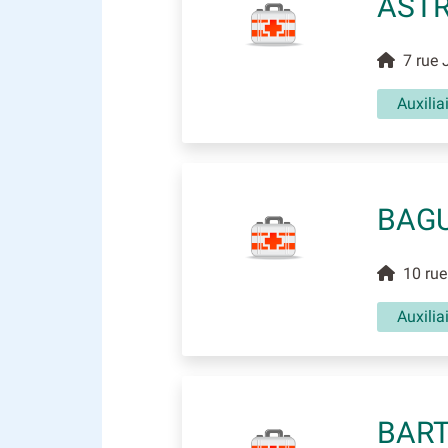
ASTR
7 rue J
Auxili
BAG
10 rue 
Auxili
BART