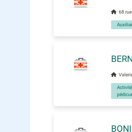
68 rue 
Auxili
BERN
Valerie
Activit
pédicu
BONI