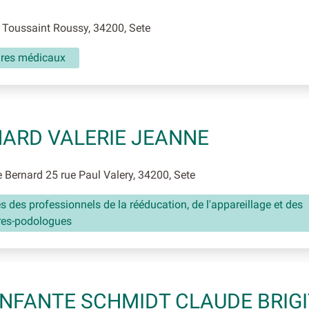
Toussaint Roussy, 34200, Sete
aires médicaux
ARD VALERIE JEANNE
 Bernard 25 rue Paul Valery, 34200, Sete
és des professionnels de la rééducation, de l'appareillage et des
res-podologues
NFANTE SCHMIDT CLAUDE BRIG