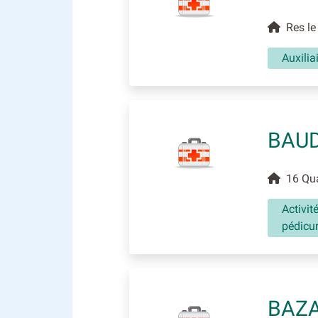
Res le 
Auxili
BAU
16 Quai
Activit
pédicu
BAZA