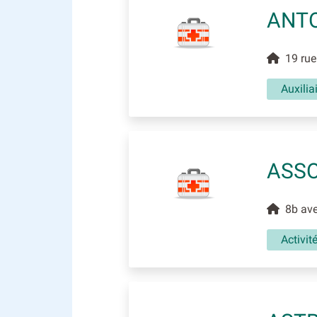
ANTO
19 rue 
Auxili
ASSO
8b ave
Activit