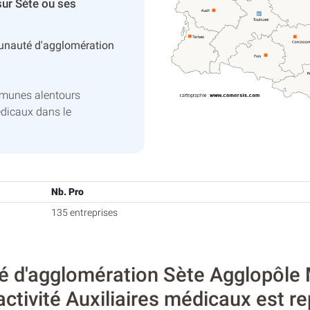
sur Sète ou ses
nauté d'agglomération
mmunes alentours
édicaux dans le
Nb. Pro
135 entreprises
 d'agglomération Sète Agglopôle 
’activité Auxiliaires médicaux est r