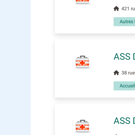
421 rue
Autres
ASS 
38 rue 
Accuei
ASS 