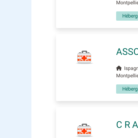
Montpelli
Héberge
ASSO
Ispagn
Montpelli
Héberge
C R 