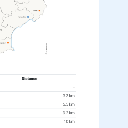
Distance
-
3.3 km
5.5 km
9.2 km
10 km