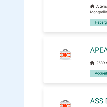
Alterna
Montpelli
Héberge
APEA
2539 av
Accuei
ASS 