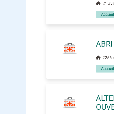
21 aven
Accuei
ABRI
2256 ro
Accueil
ALTE
OUV