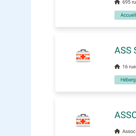
695 rue
Accuei
ASS 
16 rue 
Héberg
ASSO
Assoc C