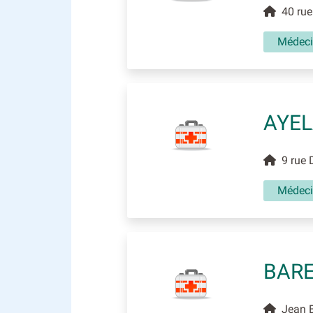
40 rue
Médec
AYEL
9 rue 
Médec
BARE
Jean B