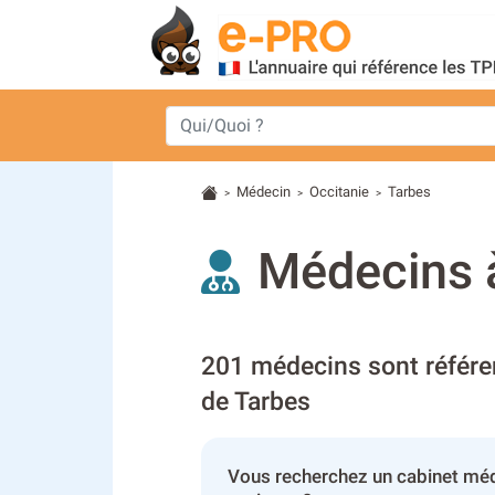
Médecin
Occitanie
Tarbes
>
>
>
Médecins à
201 médecins sont référe
de Tarbes
Vous recherchez un cabinet méd