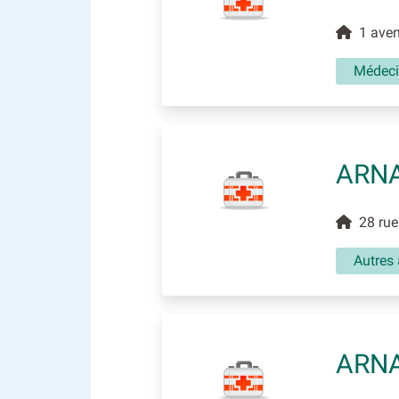
1 aven
Médec
ARN
28 rue 
Autres 
ARNA