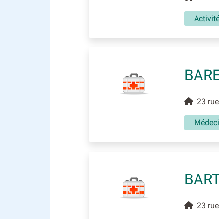
Activit
BARE
23 rue 
Médec
BART
23 rue 