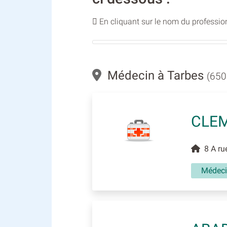
En cliquant sur le nom du profession
Médecin à Tarbes
(650
CLEM
8 A rue
Médec