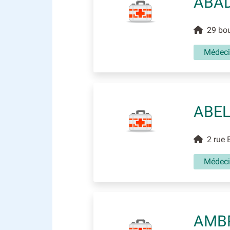
ABAD
29 bou
Médec
ABE
2 rue B
Médec
AMBR