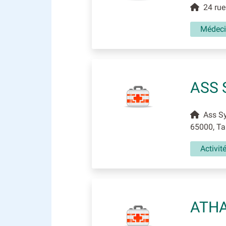
24 rue 
Médec
ASS 
Ass Sy
65000, Ta
Activit
ATH