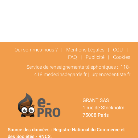
Qui sommes-nous ?
|
Mentions Légales
|
CGU
|
FAQ
|
Publicité
|
Cookies
Service de renseignements téléphoniques :
118-
418.medecinsdegarde.fr
|
urgencedentiste.fr
GRANT SAS
1 rue de Stockholm
75008 Paris
Source des données : Registre National du Commerce et
des Sociétés - RNCS.