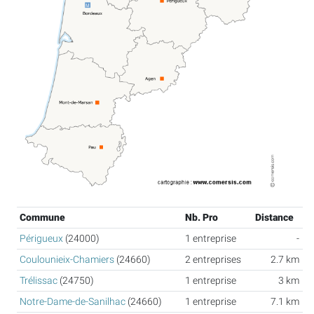
Commune
Nb. Pro
Distance
Périgueux
(24000)
1 entreprise
-
Coulounieix-Chamiers
(24660)
2 entreprises
2.7 km
Trélissac
(24750)
1 entreprise
3 km
Notre-Dame-de-Sanilhac
(24660)
1 entreprise
7.1 km