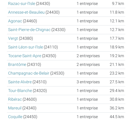
Razac-sur-l'Isle
(24430)
1 entreprise
9.7 km
Annesse-et-Beaulieu
(24430)
1 entreprise
11.8 km
Agonac
(24460)
1 entreprise
12.1 km
Saint-Pierre-de-Chignac
(24330)
1 entreprise
12.7 km
Vergt
(24380)
1 entreprise
17.7 km
Saint-Léon-sur-l'Isle
(24110)
1 entreprise
18.9 km
Tocane-Saint-Apre
(24350)
2 entreprises
19.2 km
Brantôme
(24310)
2 entreprises
21.1 km
Champagnac-de-Belair
(24530)
1 entreprise
23.2 km
Sainte-Alvère
(24510)
3 entreprises
27.5 km
Tour-Blanche
(24320)
1 entreprise
29.4 km
Ribérac
(24600)
1 entreprise
30.8 km
Mareuil
(24340)
1 entreprise
36.2 km
Coquille
(24450)
1 entreprise
44.5 km