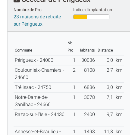
Nombre de Pro
Indice d'implantation
23 maisons de retraite
sur Périgueux
Nb
Commune
Pro
Habitants
Distance
Périgueux - 24000
1
30036
0,0
km
Coulounieix-Chamiers -
2
8108
2,7
km
24660
Trélissac - 24750
1
6836
3,0
km
Notre-Dame-de-
1
3078
7,1
km
Sanilhac - 24660
Razac-sur-l'Isle - 24430
1
2400
9,7
km
Annesse-et-Beaulieu -
1
1493
11,8
km