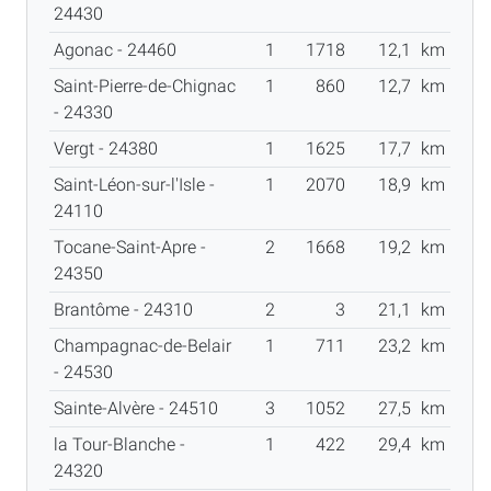
24430
Agonac - 24460
1
1718
12,1
km
Saint-Pierre-de-Chignac
1
860
12,7
km
- 24330
Vergt - 24380
1
1625
17,7
km
Saint-Léon-sur-l'Isle -
1
2070
18,9
km
24110
Tocane-Saint-Apre -
2
1668
19,2
km
24350
Brantôme - 24310
2
3
21,1
km
Champagnac-de-Belair
1
711
23,2
km
- 24530
Sainte-Alvère - 24510
3
1052
27,5
km
la Tour-Blanche -
1
422
29,4
km
24320