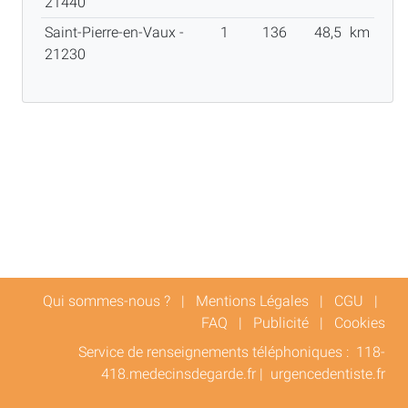
21440
Saint-Pierre-en-Vaux -
1
136
48,5
km
21230
Qui sommes-nous ?
|
Mentions Légales
|
CGU
|
FAQ
|
Publicité
|
Cookies
Service de renseignements téléphoniques :
118-
418.medecinsdegarde.fr
|
urgencedentiste.fr