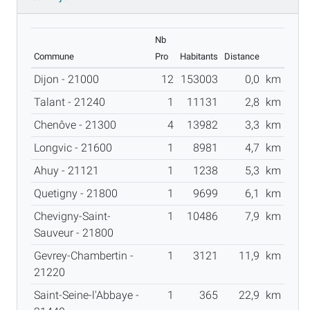
Nb
Commune
Pro
Habitants
Distance
Dijon - 21000
12
153003
0,0
km
Talant - 21240
1
11131
2,8
km
Chenôve - 21300
4
13982
3,3
km
Longvic - 21600
1
8981
4,7
km
Ahuy - 21121
1
1238
5,3
km
Quetigny - 21800
1
9699
6,1
km
Chevigny-Saint-
1
10486
7,9
km
Sauveur - 21800
Gevrey-Chambertin -
1
3121
11,9
km
21220
Saint-Seine-l'Abbaye -
1
365
22,9
km