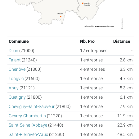
Commune
Nb. Pro
Distance
Dijon
(21000)
12 entreprises
-
Talant
(21240)
1 entreprise
2.8 km
Chenôve
(21300)
4 entreprises
3.3 km
Longvic
(21600)
1 entreprise
4.7 km
Ahuy
(21121)
1 entreprise
5.3 km
Quetigny
(21800)
1 entreprise
6.1 km
Chevigny-Saint-Sauveur
(21800)
1 entreprise
7.9 km
Gevrey-Chambertin
(21220)
1 entreprise
11.9 km
Saint-Seine-l'Abbaye
(21440)
1 entreprise
22.9 km
Saint-Pierre-en-Vaux
(21230)
1 entreprise
48.5 km