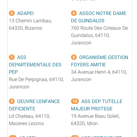
ADAPEI
ASSOC NOTRE DAME
5
6
13 Chemin Larribau,
DE GUINDALOS
64320, Bizanos
760 Route Des Coteaux De
Guindalos, 64110,
Jurancon
ASS
ORGANISME GESTION
7
8
DEPARTEMENTALE DES
FOYERS AMITIE
PEP
34 Avenue Henri 4, 64110,
Rue De Perpignaa, 64110,
Jurancon
Jurancon
OEUVRE L'ENFANCE
ASS DEP TUTELLE
9
10
DEFICIENTE
MAJEUR PROTEGE
Ld Chateau, 64110,
19 Avenue Beau Soleil,
Mazeres Lezons
64320, Idron