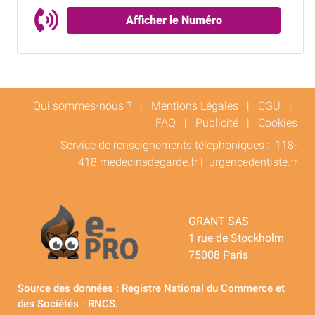
Afficher le Numéro
Qui sommes-nous ?
|
Mentions Légales
|
CGU
|
FAQ
|
Publicité
|
Cookies
Service de renseignements téléphoniques :
118-
418.medecinsdegarde.fr
|
urgencedentiste.fr
GRANT SAS
1 rue de Stockholm
75008 Paris
Source des données : Registre National du Commerce et
des Sociétés - RNCS.