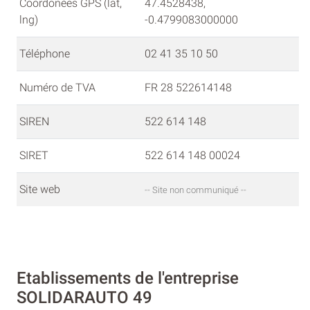
Coordonées GPS (lat,
47.4528438,
lng)
-0.4799083000000
Téléphone
02 41 35 10 50
Numéro de TVA
FR 28 522614148
SIREN
522 614 148
SIRET
522 614 148 00024
Site web
-- Site non communiqué --
Etablissements de l'entreprise
SOLIDARAUTO 49