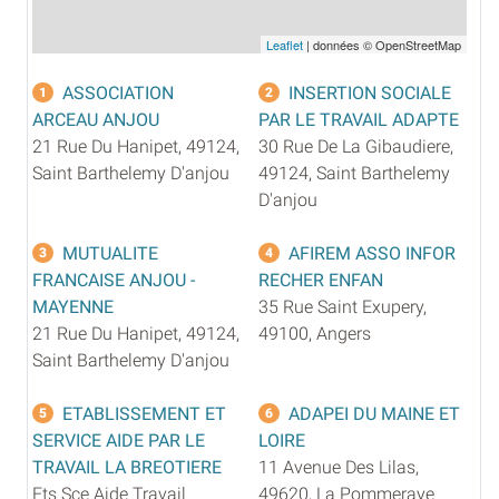
Leaflet
| données © OpenStreetMap
ASSOCIATION
INSERTION SOCIALE
1
2
ARCEAU ANJOU
PAR LE TRAVAIL ADAPTE
21 Rue Du Hanipet, 49124,
30 Rue De La Gibaudiere,
Saint Barthelemy D'anjou
49124, Saint Barthelemy
D'anjou
MUTUALITE
AFIREM ASSO INFOR
3
4
FRANCAISE ANJOU -
RECHER ENFAN
MAYENNE
35 Rue Saint Exupery,
21 Rue Du Hanipet, 49124,
49100, Angers
Saint Barthelemy D'anjou
ETABLISSEMENT ET
ADAPEI DU MAINE ET
5
6
SERVICE AIDE PAR LE
LOIRE
TRAVAIL LA BREOTIERE
11 Avenue Des Lilas,
Ets Sce Aide Travail
49620, La Pommeraye