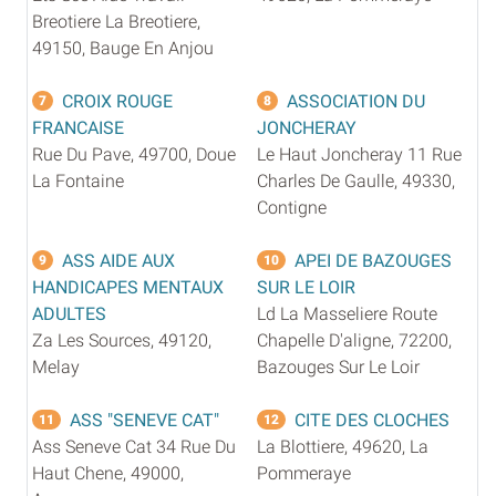
Breotiere La Breotiere,
49150, Bauge En Anjou
CROIX ROUGE
ASSOCIATION DU
7
8
FRANCAISE
JONCHERAY
Rue Du Pave, 49700, Doue
Le Haut Joncheray 11 Rue
La Fontaine
Charles De Gaulle, 49330,
Contigne
ASS AIDE AUX
APEI DE BAZOUGES
9
10
HANDICAPES MENTAUX
SUR LE LOIR
ADULTES
Ld La Masseliere Route
Za Les Sources, 49120,
Chapelle D'aligne, 72200,
Melay
Bazouges Sur Le Loir
ASS "SENEVE CAT"
CITE DES CLOCHES
11
12
Ass Seneve Cat 34 Rue Du
La Blottiere, 49620, La
Haut Chene, 49000,
Pommeraye