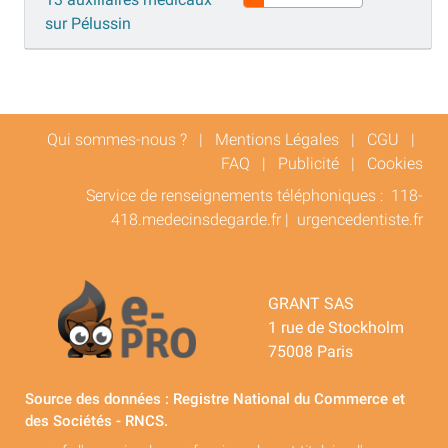
sur Pélussin
Qui sommes-nous ?
|
Mentions Légales
|
CGU
|
FAQ
|
Publicité
|
Cookies
Service de renseignements téléphoniques :
118-
418.medecinsdegarde.fr
|
urgencedentiste.fr
GRANT SAS
1 rue de Stockholm
75008 Paris
Source des données : Registre National du Commerce et
des Sociétés - RNCS.