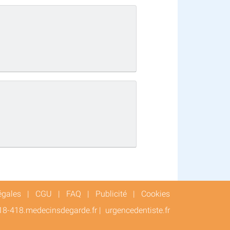
égales
|
CGU
|
FAQ
|
Publicité
|
Cookies
18-418.medecinsdegarde.fr
|
urgencedentiste.fr