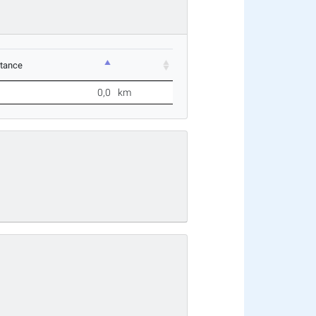
stance
0,0
km