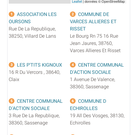
Leaflet
| données © OpenStreetMap
ASSOCIATION LES
COMMUNE DE
1
2
OURSONS
VARCES ALLIERES ET
Rue De La Republique,
RISSET
38250, Villard De Lans
Le Bourg Rn 75 16 Rue
Jean Jaures, 38760,
Varces Allieres Et Risset
LES P'TITS KIGNOUX
CENTRE COMMUNAL
3
4
16 R Du Vercors , 38640,
D'ACTION SOCIALE
Claix
1 Avenue De Valence,
38360, Sassenage
CENTRE COMMUNAL
COMMUNE D
5
6
D'ACTION SOCIALE
ECHIROLLES
3 Rue De La Republique,
19 All Des Vosges, 38130,
38360, Sassenage
Echirolles