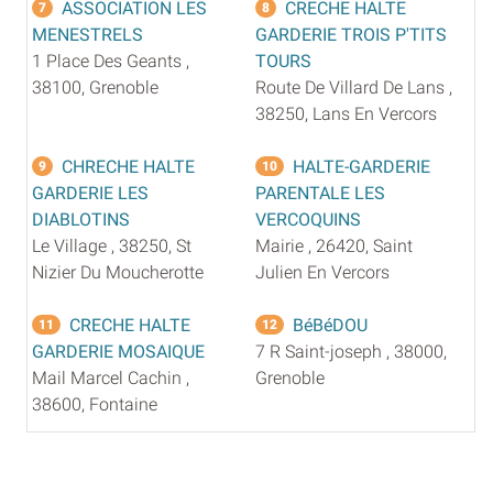
ASSOCIATION LES
CRECHE HALTE
7
8
MENESTRELS
GARDERIE TROIS P'TITS
1 Place Des Geants ,
TOURS
38100, Grenoble
Route De Villard De Lans ,
38250, Lans En Vercors
CHRECHE HALTE
HALTE-GARDERIE
9
10
GARDERIE LES
PARENTALE LES
DIABLOTINS
VERCOQUINS
Le Village , 38250, St
Mairie , 26420, Saint
Nizier Du Moucherotte
Julien En Vercors
CRECHE HALTE
BéBéDOU
11
12
GARDERIE MOSAIQUE
7 R Saint-joseph , 38000,
Mail Marcel Cachin ,
Grenoble
38600, Fontaine