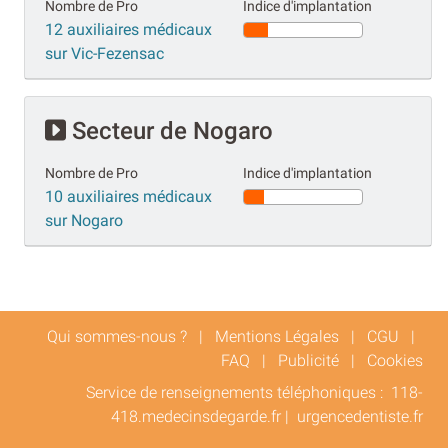
Nombre de Pro
Indice d'implantation
12 auxiliaires médicaux
sur Vic-Fezensac
Secteur de Nogaro
Nombre de Pro
Indice d'implantation
10 auxiliaires médicaux
sur Nogaro
Qui sommes-nous ?
|
Mentions Légales
|
CGU
|
FAQ
|
Publicité
|
Cookies
Service de renseignements téléphoniques :
118-
418.medecinsdegarde.fr
|
urgencedentiste.fr